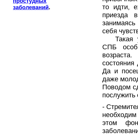
простудных
то идти, 
заболеваний
.
приезда 
занимаясь
себя чувст
Такая у
СПБ особ
возраста
состояния
Да и посе
даже моло
Поводом сд
послужить
- Стремите
необходим
этом фон
заболевани