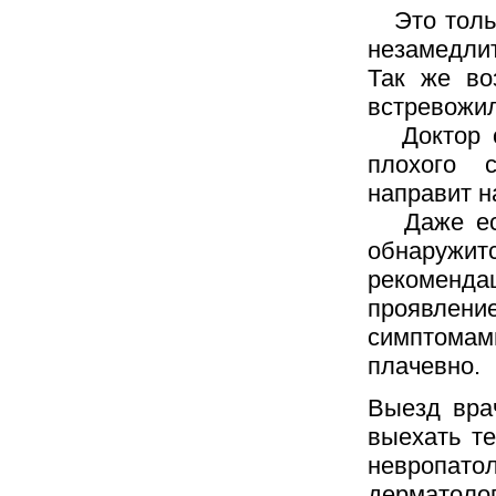
Это тольк
незамедли
Так же во
встревожил
Доктор ос
плохого 
направит н
Даже если
обнаружи
рекоменд
проявлен
симптомам
плачевно.
Выезд вра
выехать те
невропато
дерматолог