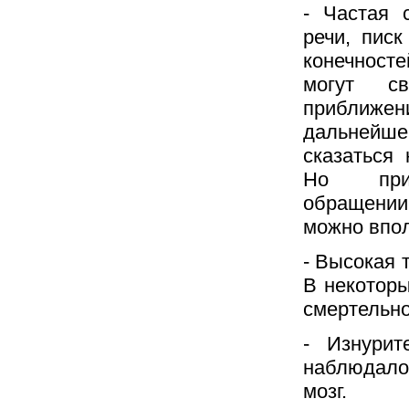
- Частая 
речи, писк
конечност
могут св
приближен
дальнейш
сказаться 
Но при
обращении
можно впол
- Высокая 
В некоторы
смертельно
- Изнурит
наблюдалос
мозг.