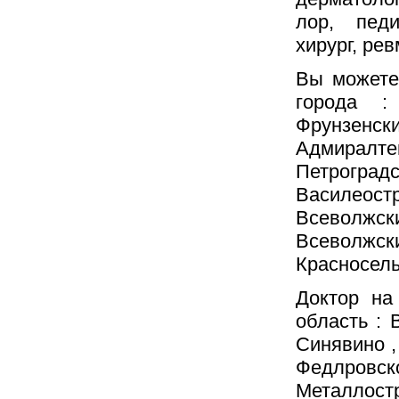
лор, педи
хирург, рев
Вы можете
города : 
Фрунзен
Адмирал
Петрогр
Василеос
Всеволжск
Всеволжск
Красносель
Доктор на
область : 
Синявино ,
Федлров
Металлост