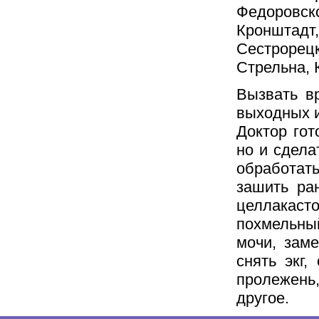
Федоровск
Кронштадт
Сестрорецк
Стрельна, 
Вызвать в
выходных и
Доктор гот
но и сдела
обработать
зашить ра
целлакаст
похмельны
мочи, зам
снять экг,
пролежень,
другое.