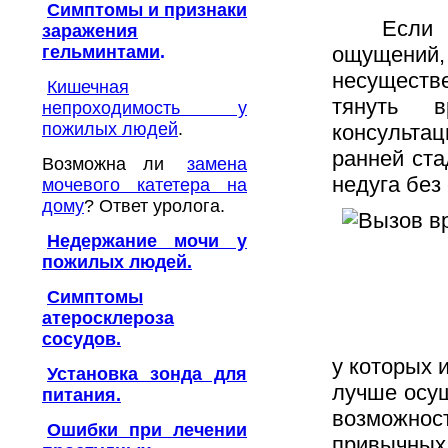
Симптомы и признаки
Если вы 
заражения
гельминтами
.
ощущений
несуществ
Кишечная
тянуть 
непроходимость у
пожилых людей
.
консульта
ранней ста
Возможна ли
замена
недуга без
мочевого катетера на
дому
? Ответ уролога.
Недержание мочи у
пожилых людей.
Симптомы
атеросклероза
сосудов.
у которых 
Установка зонда для
лучше осу
питания.
возможно
Ошибки при лечении
привычных